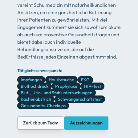
vereint Schulmedizin mit naturheilkundlichen
Ansätzen, um eine ganzheitliche Betreuung
ihrer Patienten zu gewährleisten. Mit viel
Engagement kümmert sie sich sowohl um akute
als auch um präventive Gesundheitsfragen und
bietet dabei auch individuelle
Behandlungsansätze an, die auf die
Bedürfnisse jedes Einzelnen abgestimmt sind.
Tätigkeitsschwerpunkte
Impfungen
Hausbesuche
EKG
Bluthochdruck
Prophylaxe
HIV-Test
Blut-, Urin- und Stuhluntersuchungen
Rachenabstrich
Schwangerschaftstest
Gesundheits-Checkups
Zurück zum Team
Auszeichnungen