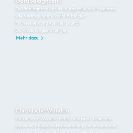
Gefäßdiagnostik
Gefäßdiagnostik prüft Blutgefäße auf Probleme
wie Verengungen und hilft bei der
Früherkennung von Herz- und
Durchblutungsstörungen.
Mehr dazu
Chronische Wunden
Chronische Wunden heilen langsam, brauchen
spezielle Pflege und Behandlung, um Infektionen
vorzubeugen und die Heilung zu fördern.