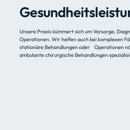
G
e
s
u
n
d
h
e
i
t
s
l
e
i
s
t
u
Unsere Praxis kümmert sich um Vorsorge, Diag
Operationen. Wir helfen auch bei komplexen 
stationäre Behandlungen oder Operationen nöt
ambulante chirurgische Behandlungen spezialisi