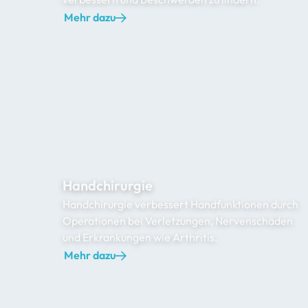
Mehr dazu
Handchirurgie
Handchirurgie verbessert Handfunktionen durch
Operationen bei Verletzungen, Nervenschäden
und Erkrankungen wie Arthritis.
Mehr dazu