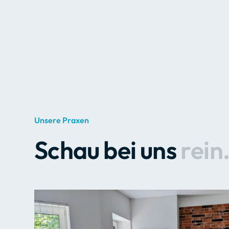
Unsere Praxen
S
c
h
a
u
b
e
i
u
n
s
r
e
i
n