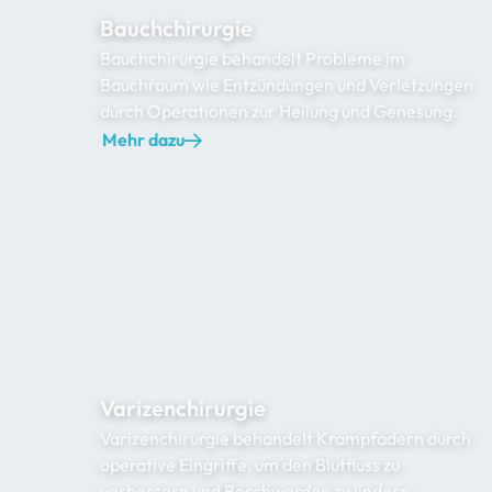
Bauchchirurgie
Bauchchirurgie behandelt Probleme im
Bauchraum wie Entzündungen und Verletzungen
durch Operationen zur Heilung und Genesung.
Mehr dazu
Varizenchirurgie
Varizenchirurgie behandelt Krampfadern durch
operative Eingriffe, um den Blutfluss zu
verbessern und Beschwerden zu lindern.