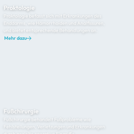
Proktologie
Proktologie befasst sich mit Erkrankungen des
Enddarms, wie Hämorrhoiden und Analfissuren,
und bietet entsprechende Behandlungen an.
Mehr dazu
Fußchirurgie
Fußchirurgie behandelt Fußprobleme wie
Fehlstellungen, Verletzungen und Erkrankungen
durch gezielte operative Eingriffe.